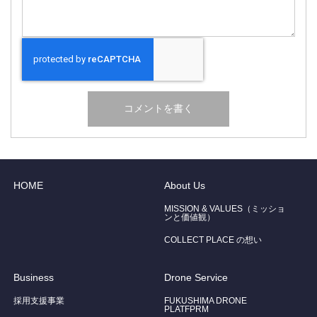
HOME
About Us
MISSION & VALUES（ミッショ
ンと価値観）
COLLECT PLACE の想い
Business
Drone Service
採用支援事業
FUKUSHIMA DRONE
PLATFPRM