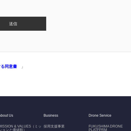
する同意書
」
About Us
Business
Drone Service
MISSION & VALUES（ミッ
採用支援事業
FUKUSHIMA DRONE
ションと価値観）
PLATFPRM