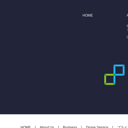
HOME
HOME
About Us
Business
Drone Service
プライ