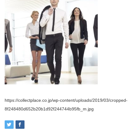
https://collectplace.co.jp/wp-content/uploads/2019/03/cropped-
8f248480d652b20b1d92f244744b95fb_m.jpg