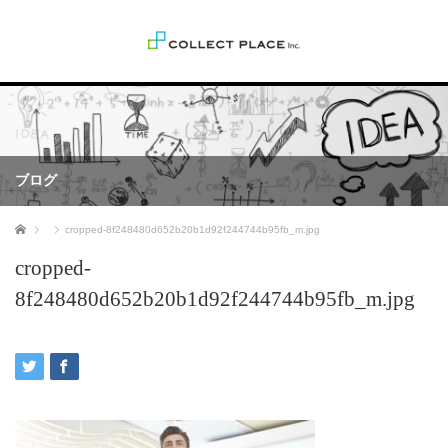
ブログ
ホーム
cropped-8f248480d652b20b1d92f244744b95fb_m.jpg
cropped-
8f248480d652b20b1d92f244744b95fb_m.jpg