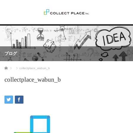
ブログ
ホーム
collectplace_wabun_b
collectplace_wabun_b