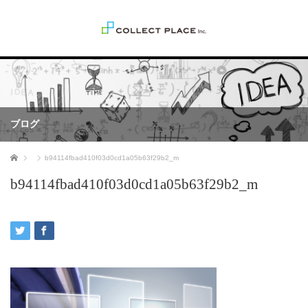
ブログ
ホーム
b94114fbad410f03d0cd1a05b63f29b2_m
b94114fbad410f03d0cd1a05b63f29b2_m