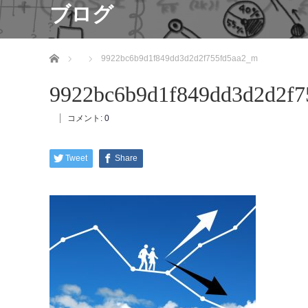
ブログ
ホーム
9922bc6b9d1f849dd3d2d2f755fd5aa2_m
9922bc6b9d1f849dd3d2d2f7
コメント:
0
Tweet
Share