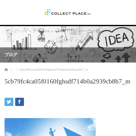
ブログ
ホーム
5cb79fc4ca05f0160fghsdf714b0a2939cb8b7_m
5cb79fc4ca05f0160fghsdf714b0a2939cb8b7_m