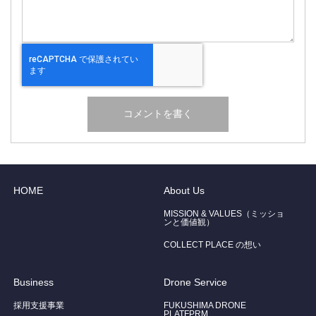
HOME
About Us
MISSION & VALUES（ミッショ
ンと価値観）
COLLECT PLACE の想い
Business
Drone Service
採用支援事業
FUKUSHIMA DRONE
PLATFPRM