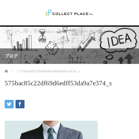
ブログ
ホーム
575bac85c22df69d6edff53da9a7e374_s
575bac85c22df69d6edff53da9a7e374_s