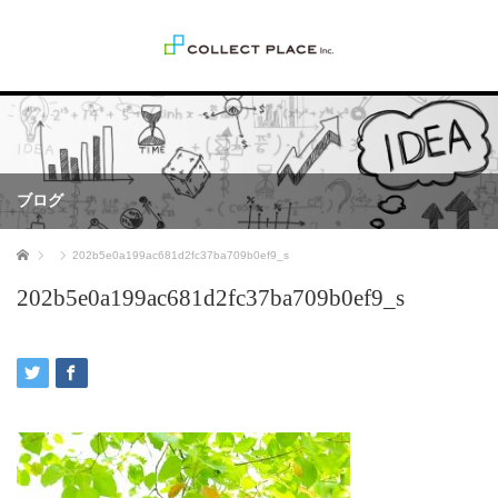
ブログ
ホーム
202b5e0a199ac681d2fc37ba709b0ef9_s
202b5e0a199ac681d2fc37ba709b0ef9_s