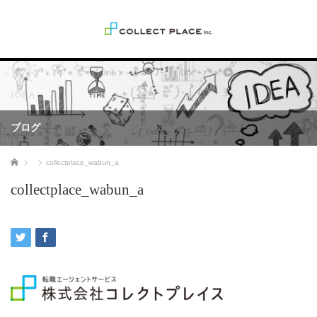
ブログ
ホーム
collectplace_wabun_a
collectplace_wabun_a