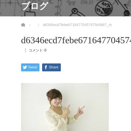
ブログ
ホーム
d6346ecd7febe67164770457479c6867_m
d6346ecd7febe6716477045
コメント:
0
Tweet
Share