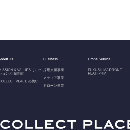
About Us
Business
Drone Service
MISSION & VALUES（ミッ
採用支援事業
FUKUSHIMA DRONE
ションと価値観）
PLATFPRM
メディア事業
COLLECT PLACE の想い
ドローン事業