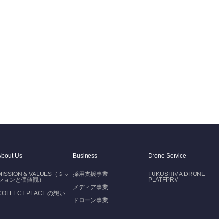
About Us
Business
Drone Service
MISSION & VALUES（ミッ
採用支援事業
FUKUSHIMA DRONE
ションと価値観）
PLATFPRM
メディア事業
COLLECT PLACE の想い
ドローン事業